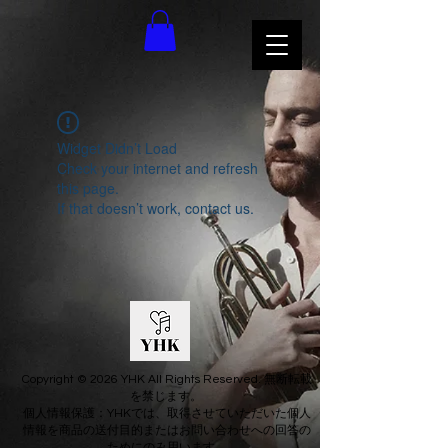
Widget Didn’t Load
Check your internet and refresh
this page.
If that doesn’t work, contact us.
Copyright © 2026 YHK All Rights Reserved. 無断転載
を禁じます。
個人情報保護：YHKでは、取得させていただいた個人
情報を商品の送付目的またはお問い合わせへの回答の
ためにのみ用います。