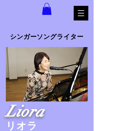
​シンガーソングライター
Liora
​リオラ